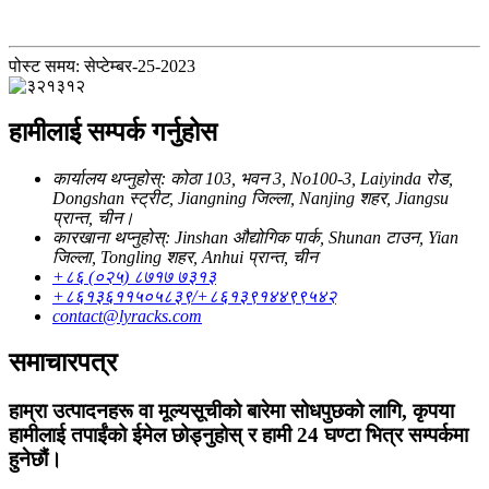
पोस्ट समय: सेप्टेम्बर-25-2023
हामीलाई सम्पर्क गर्नुहोस
कार्यालय थप्नुहोस्: कोठा 103, भवन 3, No100-3, Laiyinda रोड,
Dongshan स्ट्रीट, Jiangning जिल्ला, Nanjing शहर, Jiangsu
प्रान्त, चीन।
कारखाना थप्नुहोस्: Jinshan औद्योगिक पार्क, Shunan टाउन, Yian
जिल्ला, Tongling शहर, Anhui प्रान्त, चीन
+८६ (०२५) ८७१७ ७३१३
+८६१३६११५०५८३९/+८६१३९१४४९९५४२
contact@lyracks.com
समाचारपत्र
हाम्रा उत्पादनहरू वा मूल्यसूचीको बारेमा सोधपुछको लागि, कृपया
हामीलाई तपाईंको ईमेल छोड्नुहोस् र हामी 24 घण्टा भित्र सम्पर्कमा
हुनेछौं।