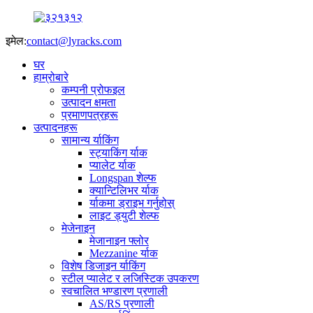
इमेल:
contact@lyracks.com
घर
हाम्रोबारे
कम्पनी प्रोफइल
उत्पादन क्षमता
प्रमाणपत्रहरू
उत्पादनहरू
सामान्य र्याकिंग
स्ट्याकिंग र्याक
प्यालेट र्याक
Longspan शेल्फ
क्यान्टिलिभर र्याक
र्याकमा ड्राइभ गर्नुहोस्
लाइट ड्युटी शेल्फ
मेजेनाइन
मेजानाइन फ्लोर
Mezzanine र्याक
विशेष डिजाइन र्याकिंग
स्टील प्यालेट र लजिस्टिक उपकरण
स्वचालित भण्डारण प्रणाली
AS/RS प्रणाली