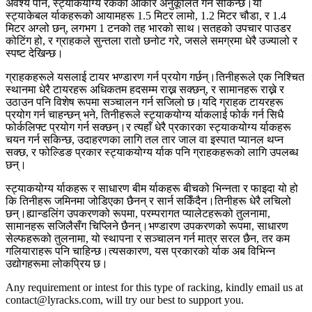
अवश्य पनि, स्ट्याकयोग्य रैकको आकार अनुकूलित गर्न सकिन्छ।यी
स्ट्याकेबल र्याकहरूको आयामहरू 1.5 मिटर लामो, 1.2 मिटर चौडा, र 1.4
मिटर अग्लो छन्, लगभग 1 टनको तह भारको साथ।सतहको उपचार पाउडर
कोटिंग हो, र ग्राहकले सुन्तला रातो छनोट गरे, जसले समग्रमा धेरै उज्यालो र
स्पष्ट देखिन्छ।
ग्राहकहरूले यसलाई टायर भण्डारण गर्न प्रयोग गर्छन्।तिनीहरूले एक निश्चित
स्थानमा धेरै टायरहरू अधिकतम हदसम्म राख्न सक्छन्, र सामानहरू राख्ने र
उठाउन पनि विशेष रूपमा सञ्चालन गर्न सजिलो छ।यदि ग्राहक टायरहरू
प्रयोग गर्न चाहन्छन् भने, तिनीहरूले स्ट्याकयोग्य र्याकलाई फोर्क गर्न सिधै
फोर्कलिफ्ट प्रयोग गर्न सक्छन्।र त्यहाँ धेरै प्रकारका स्ट्याकयोग्य र्याकहरू
चयन गर्न सकिन्छ, उदाहरणका लागि तल तार जाल वा इस्पात प्यानल थप्न
सक्छ, र फोल्डिङ प्रकार स्ट्याकयोग्य र्याक पनि ग्राहकहरूको लागि उपलब्ध
छन्।
स्ट्याकयोग्य र्याकहरू र साधारण बीम र्याकहरू बीचको भिन्नता र फाइदा यो हो
कि तिनीहरू जमिनमा जोडिएका छैनन् र सार्न सकिँदैन।तिनीहरू धेरै लचिलो
छन्।ह्यान्डलिंग उपकरणको रूपमा, परम्परागत प्यालेटहरूको तुलनामा,
सामानहरू सजिलैसँग चिप्लिने छैनन्।भण्डारण उपकरणको रूपमा, साधारण
सेल्फहरूको तुलनामा, यो स्थापना र सञ्चालन गर्न मात्र सरल छैन, तर कम
गलियाराहरू पनि चाहिन्छ।त्यसकारण, यस प्रकारको र्याक अब विभिन्न
उद्योगहरूमा लोकप्रिय छ।
Any requirement or intest for this type of racking, kindly email us at
contact@lyracks.com, will try our best to support you.